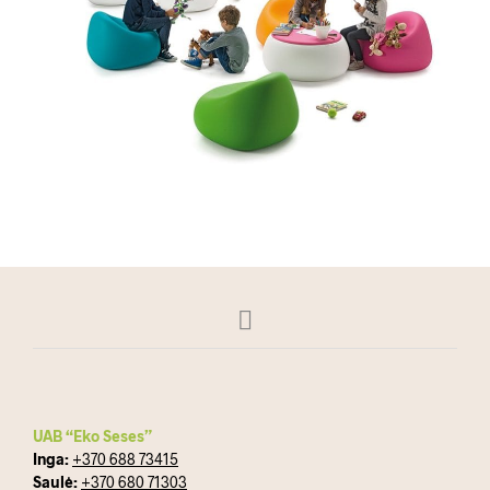
UAB “Eko Seses”
Inga:
+370 688 73415
Saulė:
+370 680 71303