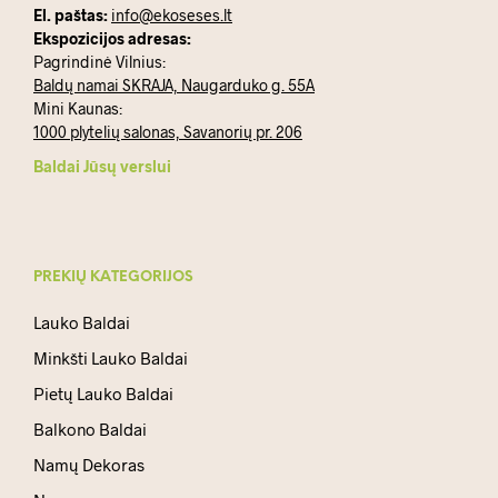
El. paštas:
info@ekoseses.lt
Ekspozicijos adresas:
Pagrindinė Vilnius:
Baldų namai SKRAJA, Naugarduko g. 55A
Mini Kaunas:
1000 plytelių salonas, Savanorių pr. 206
Baldai Jūsų verslui
PREKIŲ KATEGORIJOS
Lauko Baldai
Minkšti Lauko Baldai
Pietų Lauko Baldai
Balkono Baldai
Namų Dekoras