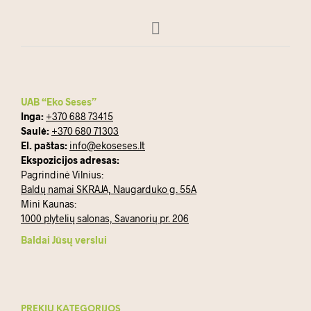
UAB “Eko Seses”
Inga:
+370 688 73415
Saulė:
+370 680 71303
El. paštas:
info@ekoseses.lt
Ekspozicijos adresas:
Pagrindinė Vilnius:
Baldų namai SKRAJA, Naugarduko g. 55A
Mini Kaunas:
1000 plytelių salonas, Savanorių pr. 206
Baldai Jūsų verslui
PREKIŲ KATEGORIJOS