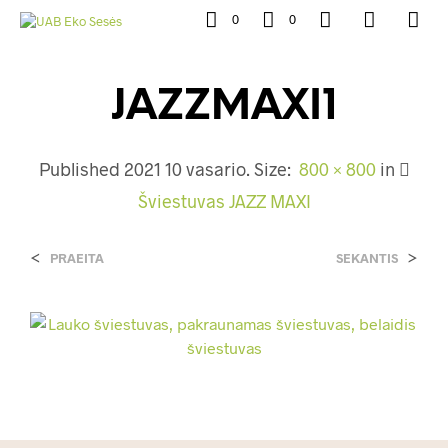
0
0
JAZZMAXI1
Published
2021 10 vasario
. Size:
800 × 800
in
Šviestuvas JAZZ MAXI
<
>
PRAEITA
SEKANTIS