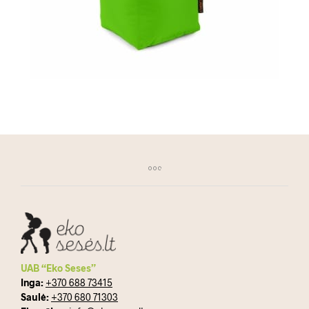
UAB “Eko Seses”
Inga:
+370 688 73415
Saulė:
+370 680 71303