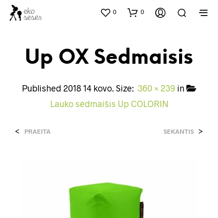
0
0
Up OX Sedmaisis
Published
2018 14 kovo
. Size:
360 × 239
in
Lauko sėdmaišis Up COLORIN
<
>
PRAEITA
SEKANTIS