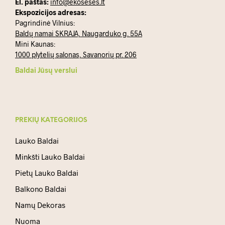
El. paštas:
info@ekoseses.lt
Ekspozicijos adresas:
Pagrindinė Vilnius:
Baldų namai SKRAJA, Naugarduko g. 55A
Mini Kaunas:
1000 plytelių salonas, Savanorių pr. 206
Baldai Jūsų verslui
PREKIŲ KATEGORIJOS
Lauko Baldai
Minkšti Lauko Baldai
Pietų Lauko Baldai
Balkono Baldai
Namų Dekoras
Nuoma