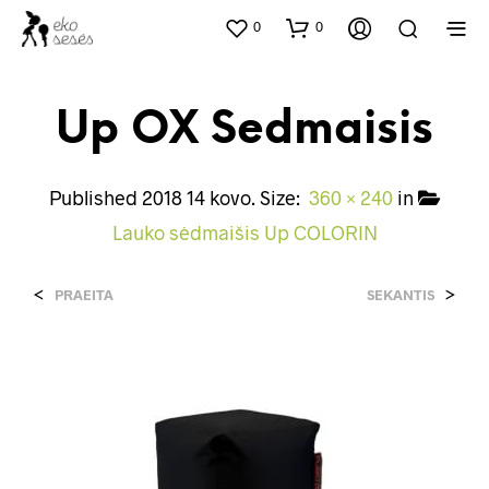
0
0
Up OX Sedmaisis
Published
2018 14 kovo
. Size:
360 × 240
in
Lauko sėdmaišis Up COLORIN
<
>
PRAEITA
SEKANTIS