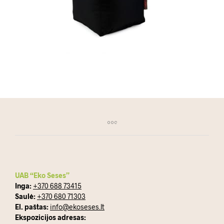
UAB “Eko Seses”
Inga:
+370 688 73415
Saulė:
+370 680 71303
El. paštas:
info@ekoseses.lt
Ekspozicijos adresas: