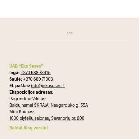
UAB “Eko Seses”
Inga:
+370 688 73415
Saulė:
+370 680 71303
El. paštas:
info@ekoseses.lt
Ekspozicijos adresas:
Pagrindinė Vilnius:
Baldų namai SKRAJA, Naugarduko g. 55A
Mini Kaunas:
1000 plytelių salonas, Savanorių pr. 206
Baldai Jūsų verslui