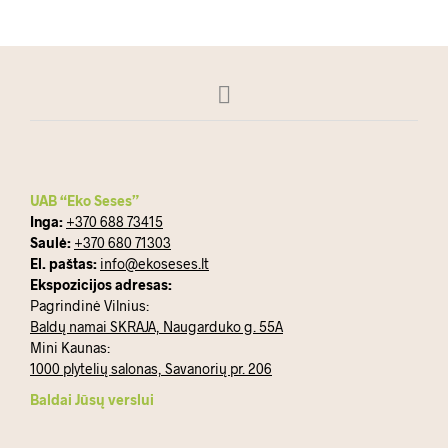
UAB “Eko Seses”
Inga:
+370 688 73415
Saulė:
+370 680 71303
El. paštas:
info@ekoseses.lt
Ekspozicijos adresas:
Pagrindinė Vilnius:
Baldų namai SKRAJA, Naugarduko g. 55A
Mini Kaunas:
1000 plytelių salonas, Savanorių pr. 206
Baldai Jūsų verslui