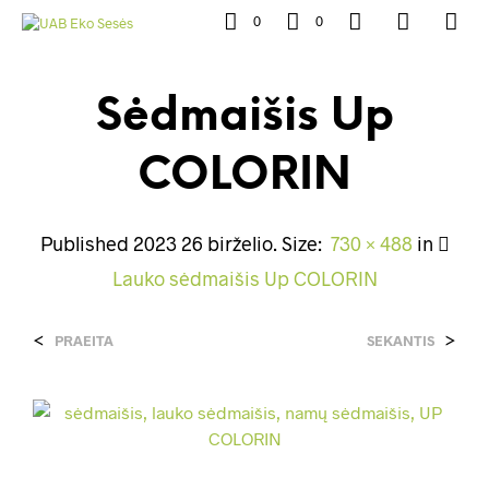
0
0
Sėdmaišis Up
COLORIN
Published
2023 26 birželio
. Size:
730 × 488
in
Lauko sėdmaišis Up COLORIN
<
>
PRAEITA
SEKANTIS