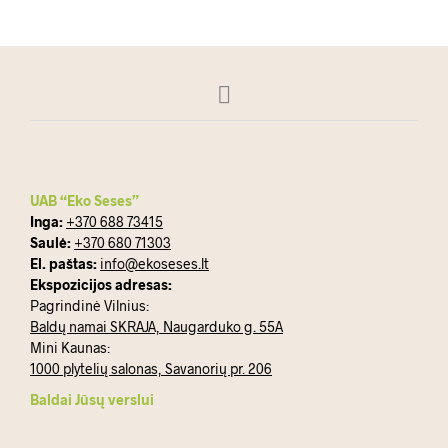
UAB “Eko Seses”
Inga:
+370 688 73415
Saulė:
+370 680 71303
El. paštas:
info@ekoseses.lt
Ekspozicijos adresas:
Pagrindinė Vilnius:
Baldų namai SKRAJA, Naugarduko g. 55A
Mini Kaunas:
1000 plytelių salonas, Savanorių pr. 206
Baldai Jūsų verslui