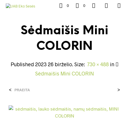
0
0
Sėdmaišis Mini
COLORIN
Published
2023 26 birželio
. Size:
730 × 488
in
Sėdmaišis Mini COLORIN
<
>
PRAEITA