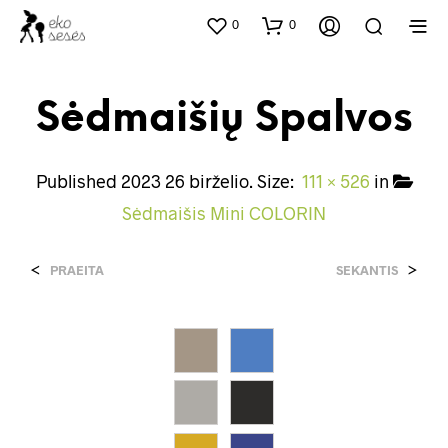
0
0
Sėdmaišių Spalvos
Published
2023 26 birželio
. Size:
111 × 526
in
Sėdmaišis Mini COLORIN
<
>
PRAEITA
SEKANTIS