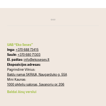
UAB “Eko Seses”
Inga:
+370 688 73415
Saulė:
+370 680 71303
El. paštas:
info@ekoseses.lt
Ekspozicijos adresas:
Pagrindinė Vilnius:
Baldų namai SKRAJA, Naugarduko g. 55A
Mini Kaunas:
1000 plytelių salonas, Savanorių pr. 206
Baldai Jūsų verslui