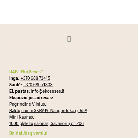
UAB “Eko Seses”
Inga:
+370 688 73415
Saulė:
+370 680 71303
El. paštas:
info@ekoseses.lt
Ekspozicijos adresas:
Pagrindinė Vilnius:
Baldų namai SKRAJA, Naugarduko g. 55A
Mini Kaunas:
1000 plytelių salonas, Savanorių pr. 206
Baldai Jūsų verslui