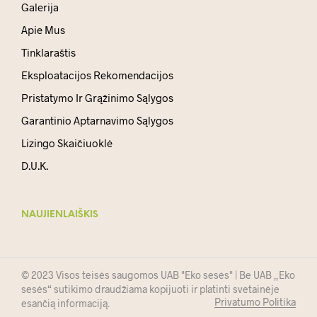
Galerija
Apie Mus
Tinklaraštis
Eksploatacijos Rekomendacijos
Pristatymo Ir Grąžinimo Sąlygos
Garantinio Aptarnavimo Sąlygos
Lizingo Skaičiuoklė
D.U.K.
NAUJIENLAIŠKIS
© 2023 Visos teisės saugomos UAB "Eko sesės" | Be UAB „Eko
sesės“ sutikimo draudžiama kopijuoti ir platinti svetainėje
Privatumo Politika
esančią informaciją.