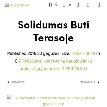
0
0
Solidumas Buti
Terasoje
Published
2018 30 gegužės
. Size:
4032 × 3024
in
7 Priežastys, kodėl verta daugiau laiko
praleisti gryname ore. 1 PRIEŽASTIS
<
>
PRAEITA
SEKANTIS