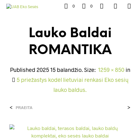
0
0
Lauko Baldai
ROMANTIKA
Published
2025 15 balandžio
. Size:
1259 × 850
in
5 priežastys kodėl lietuviai renkasi Eko sesių
lauko baldus.
<
>
PRAEITA