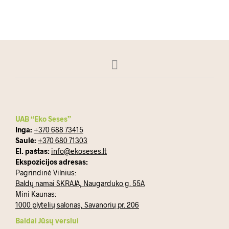
UAB “Eko Seses”
Inga:
+370 688 73415
Saulė:
+370 680 71303
El. paštas:
info@ekoseses.lt
Ekspozicijos adresas:
Pagrindinė Vilnius:
Baldų namai SKRAJA, Naugarduko g. 55A
Mini Kaunas:
1000 plytelių salonas, Savanorių pr. 206
Baldai Jūsų verslui