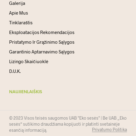
Galerija
Apie Mus
Tinklaraštis
Eksploatacijos Rekomendacijos
Pristatymo Ir Grąžinimo Sąlygos
Garantinio Aptarnavimo Sąlygos
Lizingo Skaičiuoklė
D.U.K.
NAUJIENLAIŠKIS
© 2023 Visos teisės saugomos UAB "Eko sesės" | Be UAB „Eko
sesės“ sutikimo draudžiama kopijuoti ir platinti svetainėje
Privatumo Politika
esančią informaciją.