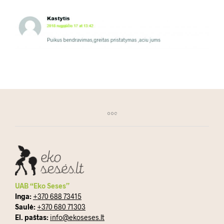
UAB “Eko Seses”
Inga:
+370 688 73415
Saulė:
+370 680 71303
El. paštas:
info@ekoseses.lt