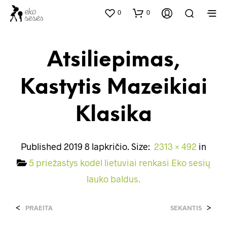
0
0
Atsiliepimas,
Kastytis Mazeikiai
Klasika
Published
2019 8 lapkričio
. Size:
2313 × 492
in
5 priežastys kodėl lietuviai renkasi Eko sesių
lauko baldus.
<
>
PRAEITA
SEKANTIS