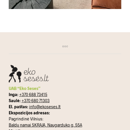
UAB “Eko Seses”
Inga:
+370 688 73415
Saulė:
+370 680 71303
El. paštas:
info@ekoseses.lt
Ekspozicijos adresas:
Pagrindinė Vilnius:
Baldų namai SKRAJA, Naugarduko g. 55A