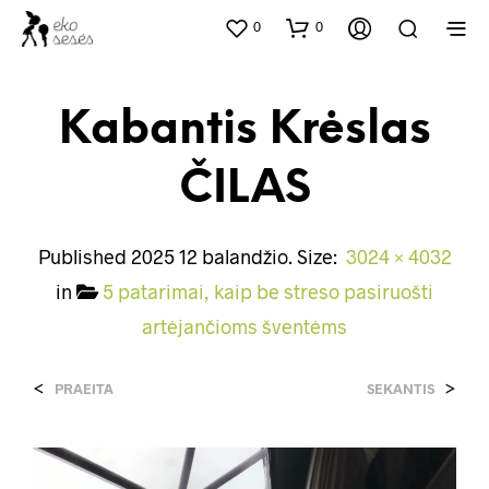
0
0
Kabantis Krėslas
ČILAS
Published
2025 12 balandžio
. Size:
3024 × 4032
in
5 patarimai, kaip be streso pasiruošti
artėjančioms šventėms
<
>
PRAEITA
SEKANTIS