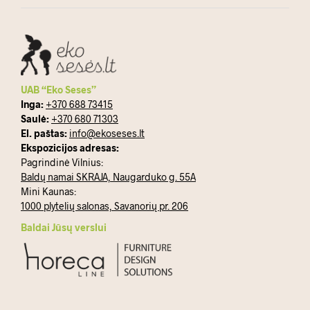
UAB “Eko Seses”
Inga:
+370 688 73415
Saulė:
+370 680 71303
El. paštas:
info@ekoseses.lt
Ekspozicijos adresas:
Pagrindinė Vilnius:
Baldų namai SKRAJA, Naugarduko g. 55A
Mini Kaunas:
1000 plytelių salonas, Savanorių pr. 206
Baldai Jūsų verslui