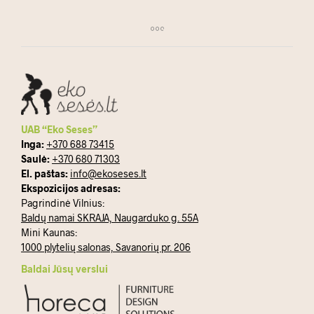
UAB “Eko Seses”
Inga:
+370 688 73415
Saulė:
+370 680 71303
El. paštas:
info@ekoseses.lt
Ekspozicijos adresas:
Pagrindinė Vilnius:
Baldų namai SKRAJA, Naugarduko g. 55A
Mini Kaunas:
1000 plytelių salonas, Savanorių pr. 206
Baldai Jūsų verslui