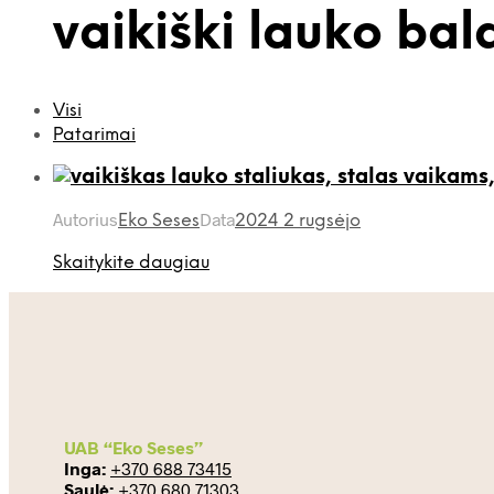
vaikiški lauko bal
Visi
Patarimai
Autorius
Data
Eko Seses
2024 2 rugsėjo
Skaitykite daugiau
UAB “Eko Seses”
Inga:
+370 688 73415
Saulė:
+370 680 71303