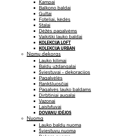
Kampai
Balkono baldai
Gultai
Foteliai, kėdės
Stalai
Dėžės pagalvėms
Vaikiški lauko baldai
KOLEKCIJA LOFT
KOLEKCIJA URBAN
Namų dekoras
Lauko kilimai
Baldų uždangalai
Šviestuvai – dekoracijos
Pagalvėlės
Rankšluosčiai
Pagalvės lauko baldams
Dirbtiniai augalai
Vazonai
Laistytuvai
DOVANŲ IDĖJOS
Nuoma
Lauko baldų nuoma
Šviestuvų nuoma