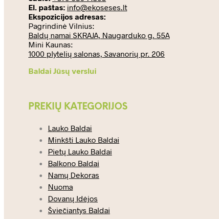
El. paštas:
info@ekoseses.lt
Ekspozicijos adresas:
Pagrindinė Vilnius:
Baldų namai SKRAJA, Naugarduko g. 55A
Mini Kaunas:
1000 plytelių salonas, Savanorių pr. 206
Baldai Jūsų verslui
PREKIŲ KATEGORIJOS
Lauko Baldai
Minkšti Lauko Baldai
Pietų Lauko Baldai
Balkono Baldai
Namų Dekoras
Nuoma
Dovanų Idėjos
Šviečiantys Baldai