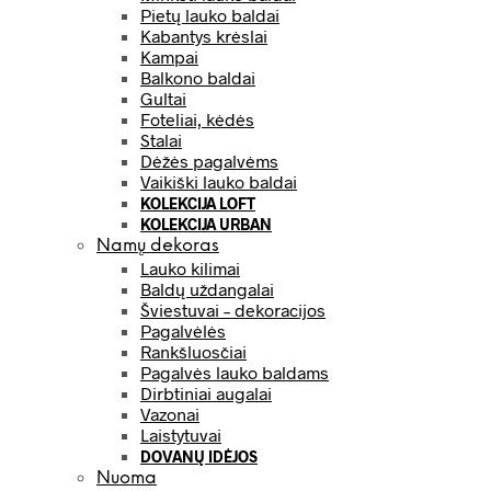
Pietų lauko baldai
Kabantys krėslai
Kampai
Balkono baldai
Gultai
Foteliai, kėdės
Stalai
Dėžės pagalvėms
Vaikiški lauko baldai
KOLEKCIJA LOFT
KOLEKCIJA URBAN
Namų dekoras
Lauko kilimai
Baldų uždangalai
Šviestuvai – dekoracijos
Pagalvėlės
Rankšluosčiai
Pagalvės lauko baldams
Dirbtiniai augalai
Vazonai
Laistytuvai
DOVANŲ IDĖJOS
Nuoma