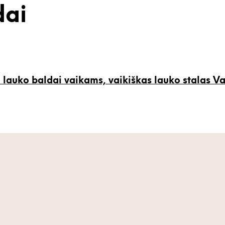
dai
Va