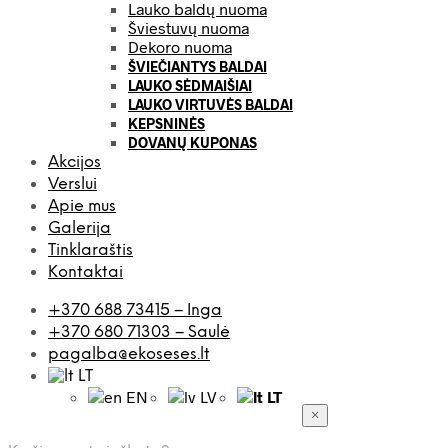
Lauko baldų nuoma
Šviestuvų nuoma
Dekoro nuoma
ŠVIEČIANTYS BALDAI
LAUKO SĖDMAIŠIAI
LAUKO VIRTUVĖS BALDAI
KEPSNINĖS
DOVANŲ KUPONAS
Akcijos
Verslui
Apie mus
Galerija
Tinklaraštis
Kontaktai
+370 688 73415 – Inga
+370 680 71303 – Saulė
pagalba@ekoseses.lt
LT
EN
LV
LT
×