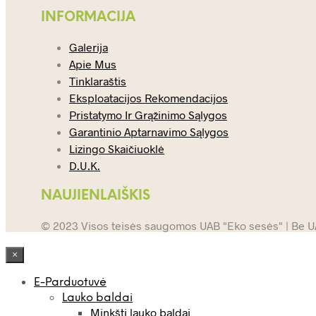
INFORMACIJA
Galerija
Apie Mus
Tinklaraštis
Eksploatacijos Rekomendacijos
Pristatymo Ir Grąžinimo Sąlygos
Garantinio Aptarnavimo Sąlygos
Lizingo Skaičiuoklė
D.U.K.
NAUJIENLAIŠKIS
© 2023 Visos teisės saugomos UAB "Eko sesės" | Be UAB
×
E-Parduotuvė
Lauko baldai
Minkšti lauko baldai