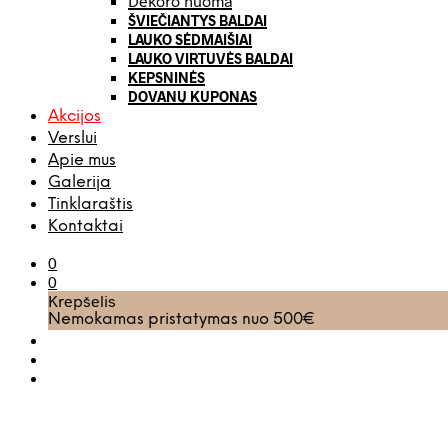
Dekoro nuoma
ŠVIEČIANTYS BALDAI
LAUKO SĖDMAIŠIAI
LAUKO VIRTUVĖS BALDAI
KEPSNINĖS
DOVANŲ KUPONAS
Akcijos
Verslui
Apie mus
Galerija
Tinklaraštis
Kontaktai
0
0
Krepšelis
Nemokamas pristatymas nuo 500€