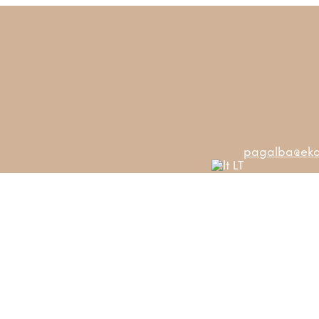
pagalba@ekos
LT