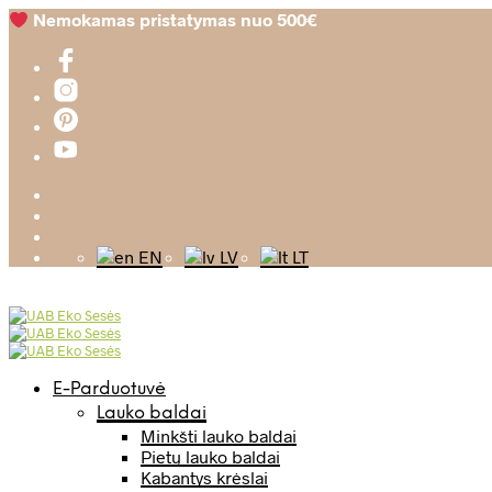
Nemokamas pristatymas nuo 500€
EN
LV
LT
E-Parduotuvė
Lauko baldai
Minkšti lauko baldai
Pietų lauko baldai
Kabantys krėslai