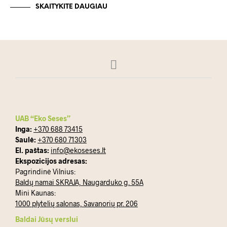
SKAITYKITE DAUGIAU
UAB “Eko Seses”
Inga:
+370 688 73415
Saulė:
+370 680 71303
El. paštas:
info@ekoseses.lt
Ekspozicijos adresas:
Pagrindinė Vilnius:
Baldų namai SKRAJA, Naugarduko g. 55A
Mini Kaunas:
1000 plytelių salonas, Savanorių pr. 206
Baldai Jūsų verslui