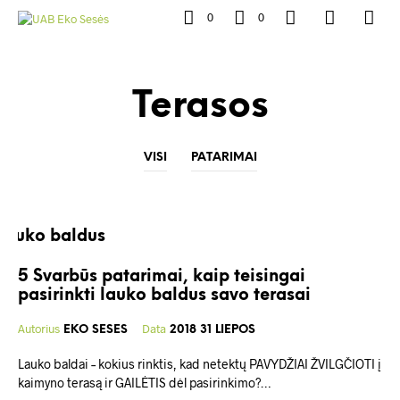
0
0
Terasos
VISI
PATARIMAI
5 Svarbūs patarimai, kaip teisingai
pasirinkti lauko baldus savo terasai
Autorius
Data
EKO SESES
2018 31 LIEPOS
Lauko baldai – kokius rinktis, kad netektų PAVYDŽIAI ŽVILGČIOTI į
kaimyno terasą ir GAILĖTIS dėl pasirinkimo?…