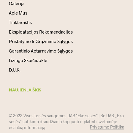
Galerija
Apie Mus
Tinklaraštis
Eksploatacijos Rekomendacijos
Pristatymo Ir Grąžinimo Sąlygos
Garantinio Aptarnavimo Sąlygos
Lizingo Skaičiuoklė
D.U.K.
NAUJIENLAIŠKIS
© 2023 Visos teisės saugomos UAB "Eko sesės" | Be UAB „Eko
sesės“ sutikimo draudžiama kopijuoti ir platinti svetainėje
Privatumo Politika
esančią informaciją.