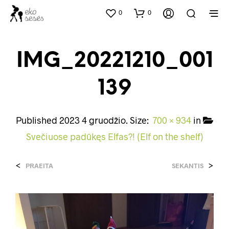
0
0
IMG_20221210_001
139
Published
2023 4 gruodžio
. Size:
700 × 934
in
Svečiuose padūkęs Elfas?! (Elf on the shelf)
<
>
PRAEITA
SEKANTIS