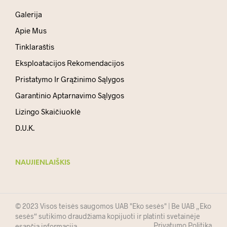
Galerija
Apie Mus
Tinklaraštis
Eksploatacijos Rekomendacijos
Pristatymo Ir Grąžinimo Sąlygos
Garantinio Aptarnavimo Sąlygos
Lizingo Skaičiuoklė
D.U.K.
NAUJIENLAIŠKIS
© 2023 Visos teisės saugomos UAB "Eko sesės" | Be UAB „Eko
sesės“ sutikimo draudžiama kopijuoti ir platinti svetainėje
Privatumo Politika
esančią informaciją.