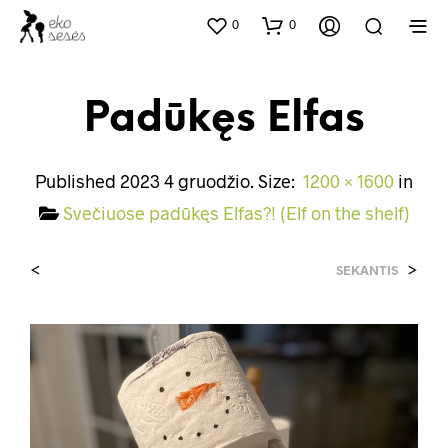
0
0
Padūkęs Elfas
Published
2023 4 gruodžio
. Size:
1200 × 1600
in
Svečiuose padūkęs Elfas?! (Elf on the shelf)
<
>
SEKANTIS