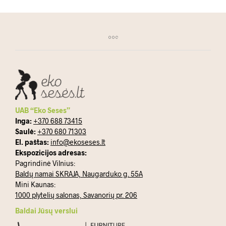
UAB “Eko Seses”
Inga:
+370 688 73415
Saulė:
+370 680 71303
El. paštas:
info@ekoseses.lt
Ekspozicijos adresas:
Pagrindinė Vilnius:
Baldų namai SKRAJA, Naugarduko g. 55A
Mini Kaunas:
1000 plytelių salonas, Savanorių pr. 206
Baldai Jūsų verslui