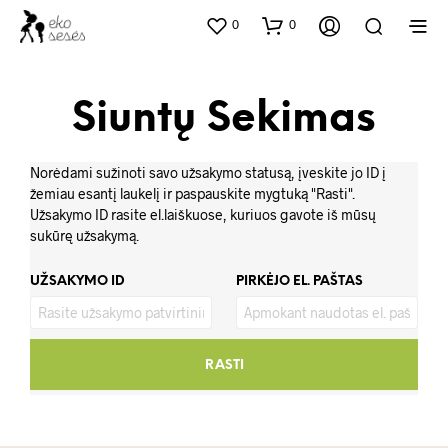
0
0
Siuntų Sekimas
Norėdami sužinoti savo užsakymo statusą, įveskite jo ID į
žemiau esantį laukelį ir paspauskite mygtuką "Rasti".
Užsakymo ID rasite el.laiškuose, kuriuos gavote iš mūsų
sukūrę užsakymą.
UŽSAKYMO ID
PIRKĖJO EL. PAŠTAS
RASTI