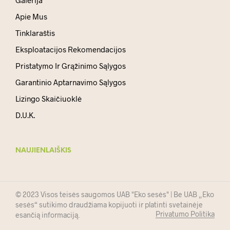
Galerija
Apie Mus
Tinklaraštis
Eksploatacijos Rekomendacijos
Pristatymo Ir Grąžinimo Sąlygos
Garantinio Aptarnavimo Sąlygos
Lizingo Skaičiuoklė
D.U.K.
NAUJIENLAIŠKIS
© 2023 Visos teisės saugomos UAB "Eko sesės" | Be UAB „Eko
sesės“ sutikimo draudžiama kopijuoti ir platinti svetainėje
Privatumo Politika
esančią informaciją.