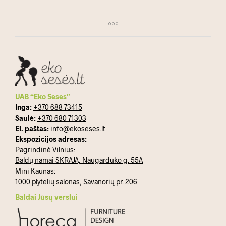
UAB “Eko Seses”
Inga:
+370 688 73415
Saulė:
+370 680 71303
El. paštas:
info@ekoseses.lt
Ekspozicijos adresas:
Pagrindinė Vilnius:
Baldų namai SKRAJA, Naugarduko g. 55A
Mini Kaunas:
1000 plytelių salonas, Savanorių pr. 206
Baldai Jūsų verslui