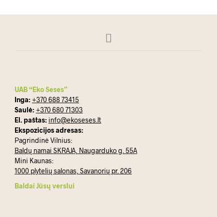
multiple
variants.
The
options
may
be
chosen
on
the
UAB “Eko Seses”
product
Inga:
+370 688 73415
page
Saulė:
+370 680 71303
El. paštas:
info@ekoseses.lt
Ekspozicijos adresas:
Pagrindinė Vilnius:
Baldų namai SKRAJA, Naugarduko g. 55A
Mini Kaunas:
1000 plytelių salonas, Savanorių pr. 206
Baldai Jūsų verslui