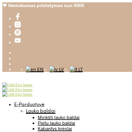
❤️
Nemokamas pristatymas nuo 500€
EN
LV
LT
E-Parduotuvė
Lauko baldai
Minkšti lauko baldai
Pietų lauko baldai
Kabantys krėslai