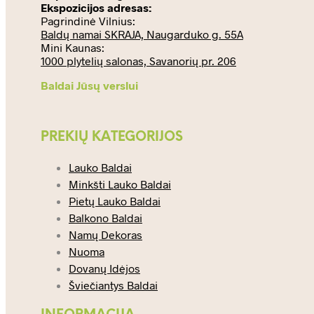
Ekspozicijos adresas:
Pagrindinė Vilnius:
Baldų namai SKRAJA, Naugarduko g. 55A
Mini Kaunas:
1000 plytelių salonas, Savanorių pr. 206
Baldai Jūsų verslui
PREKIŲ KATEGORIJOS
Lauko Baldai
Minkšti Lauko Baldai
Pietų Lauko Baldai
Balkono Baldai
Namų Dekoras
Nuoma
Dovanų Idėjos
Šviečiantys Baldai