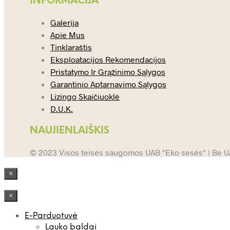
INFORMACIJA
Galerija
Apie Mus
Tinklaraštis
Eksploatacijos Rekomendacijos
Pristatymo Ir Grąžinimo Sąlygos
Garantinio Aptarnavimo Sąlygos
Lizingo Skaičiuoklė
D.U.K.
NAUJIENLAIŠKIS
© 2023 Visos teisės saugomos UAB "Eko sesės" | Be UAB
×
×
E-Parduotuvė
Lauko baldai