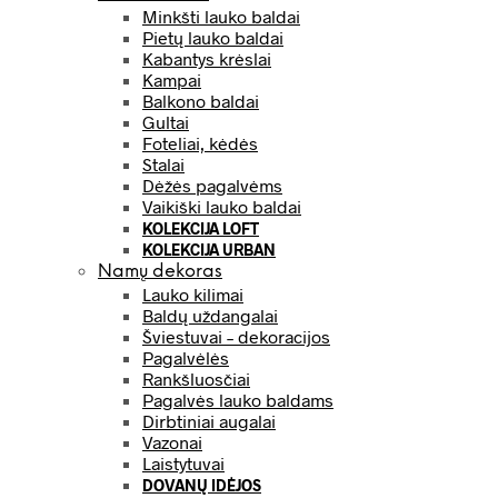
Minkšti lauko baldai
Pietų lauko baldai
Kabantys krėslai
Kampai
Balkono baldai
Gultai
Foteliai, kėdės
Stalai
Dėžės pagalvėms
Vaikiški lauko baldai
KOLEKCIJA LOFT
KOLEKCIJA URBAN
Namų dekoras
Lauko kilimai
Baldų uždangalai
Šviestuvai – dekoracijos
Pagalvėlės
Rankšluosčiai
Pagalvės lauko baldams
Dirbtiniai augalai
Vazonai
Laistytuvai
DOVANŲ IDĖJOS