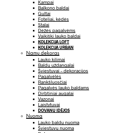
Kampai
Balkono baldai
Gultai
Foteliai, kėdės
Stalai
Dėžės pagalvėms
Vaikiški lauko baldai
KOLEKCIJA LOFT
KOLEKCIJA URBAN
Namų dekoras
Lauko kilimai
Baldų uždangalai
Šviestuvai – dekoracijos
Pagalvėlės
Rankšluosčiai
Pagalvės lauko baldams
Dirbtiniai augalai
Vazonai
Laistytuvai
DOVANŲ IDĖJOS
Nuoma
Lauko baldų nuoma
Šviestuvų nuoma