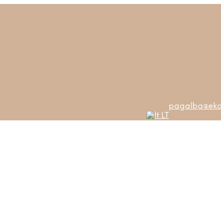
pagalba@ekos
LT