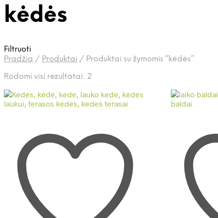
kėdės
Filtruoti
Pradžia
/
Produktai
/
Produktai su žymomis “kėdės”
Rūšiuojama
Rodomi visi rezultatai: 2
pagal
naujausią