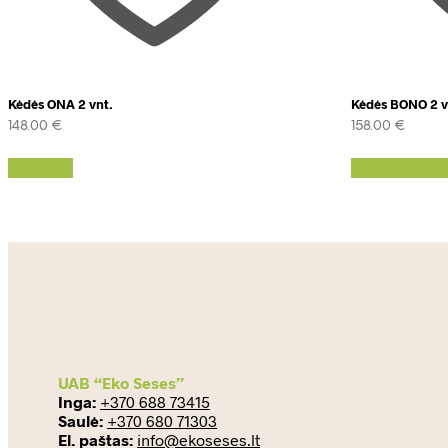
Kėdės ONA 2 vnt.
Kėdės BONO 2 v
148.00
€
158.00
€
Daugiau
Pasirinkti s
UAB “Eko Seses”
Inga:
+370 688 73415
Saulė:
+370 680 71303
El. paštas:
info@ekoseses.lt