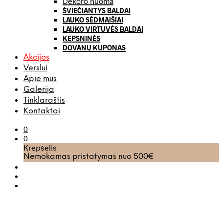
Dekoro nuoma
ŠVIEČIANTYS BALDAI
LAUKO SĖDMAIŠIAI
LAUKO VIRTUVĖS BALDAI
KEPSNINĖS
DOVANŲ KUPONAS
Akcijos
Verslui
Apie mus
Galerija
Tinklaraštis
Kontaktai
0
0
Krepšelis
Nemokamas pristatymas nuo 500€