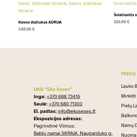
Šviečiantis 
Kavos staliukas ADRIJA
226.00
€
345.00
€
DAUGIAU
Į KREPŠELĮ
PREKIŲ
Lauko B
UAB “Eko Seses”
Minkšti
Inga:
+370 688 73415
Saulė:
+370 680 71303
Pietų L
El. paštas:
info@ekoseses.lt
Balkono
Ekspozicijos adresas:
Namų D
Pagrindinė Vilnius:
Baldų namai SKRAJA, Naugarduko g.
Nuoma