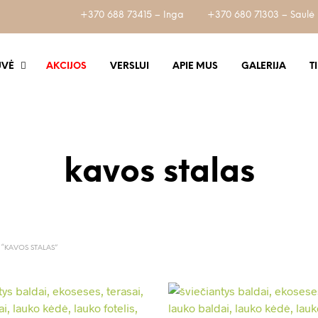
+370 688 73415 – Inga
+370 680 71303 – Saulė
UVĖ
AKCIJOS
VERSLUI
APIE MUS
GALERIJA
T
kavos stalas
“KAVOS STALAS”