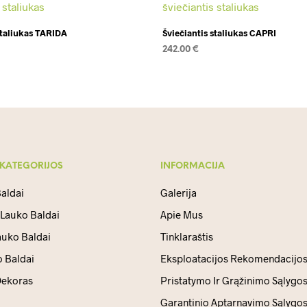
staliukas TARIDA
Šviečiantis staliukas CAPRI
242.00
€
DAUGIAU
 KATEGORIJOS
INFORMACIJA
aldai
Galerija
 Lauko Baldai
Apie Mus
auko Baldai
Tinklaraštis
 Baldai
Eksploatacijos Rekomendacijo
ekoras
Pristatymo Ir Grąžinimo Sąlygo
Garantinio Aptarnavimo Sąlygo