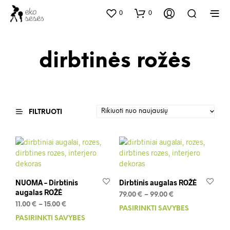
0
0
dirbtinės rožės
FILTRUOTI
NUOMA – Dirbtinis
Dirbtinis augalas ROŽĖ
augalas ROŽĖ
Price
79.00
€
–
99.00
€
Price
range:
11.00
€
–
15.00
€
PASIRINKTI SAVYBES
This
range:
79.00 €
PASIRINKTI SAVYBES
This
prod
11.00 €
through