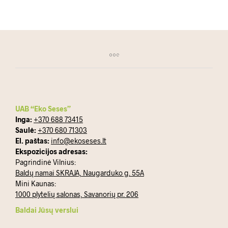
product
has
through
99.00 €
has
mult
15.00 €
multiple
varia
variants.
The
The
opti
options
may
may
be
be
chos
chosen
on
on
the
the
prod
UAB “Eko Seses”
product
pag
Inga:
+370 688 73415
page
Saulė:
+370 680 71303
El. paštas:
info@ekoseses.lt
Ekspozicijos adresas:
Pagrindinė Vilnius:
Baldų namai SKRAJA, Naugarduko g. 55A
Mini Kaunas:
1000 plytelių salonas, Savanorių pr. 206
Baldai Jūsų verslui