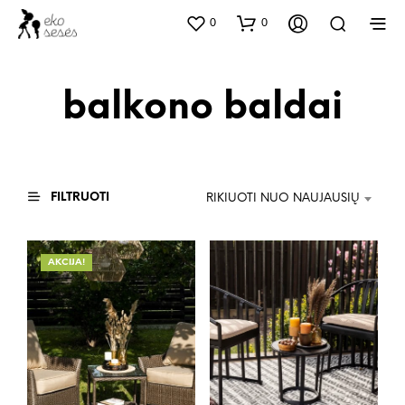
0
0
balkono baldai
FILTRUOTI
RIKIUOTI NUO NAUJAUSIŲ
AKCIJA!