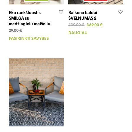
Eko rankšluostis
Balkono baldai
SMILGA su
ŠVELNUMAS 2
medžiaginiu maišeliu
Original
Current
439.00
€
369.00
€
price
price
29.00
€
DAUGIAU
was:
is:
PASIRINKTI SAVYBES
This
439.00 €.
369.00 €.
product
has
multiple
variants.
The
options
may
be
chosen
on
the
product
page