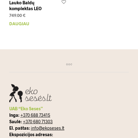
Lauko Baldų
komplektas LEO
749.00
€
DAUGIAU
UAB “Eko Seses”
Inga:
+370 688 73415
Saulė:
+370 680 71303
El. paštas:
info@ekoseses.lt
Ekspozicijos adresas: