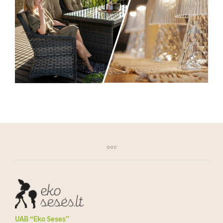
UAB “Eko Seses”