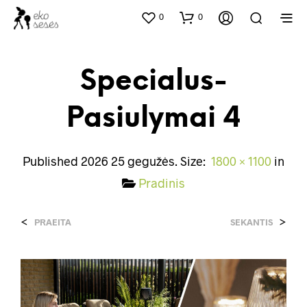
0
0
Specialus-
Pasiulymai 4
Published
2026 25 gegužės
. Size:
1800 × 1100
in
Pradinis
<
>
PRAEITA
SEKANTIS