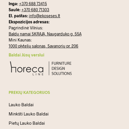
Inga:
+370 688 73415
Saulė:
+370 680 71303
El. paštas:
info@ekoseses.lt
Ekspozicijos adresas:
Pagrindinė Vilnius:
Baldų namai SKRAJA, Naugarduko g. 55A
Mini Kaunas:
1000 plytelių salonas, Savanorių pr. 206
Baldai Jūsų verslui
PREKIŲ KATEGORIJOS
Lauko Baldai
Minkšti Lauko Baldai
Pietų Lauko Baldai