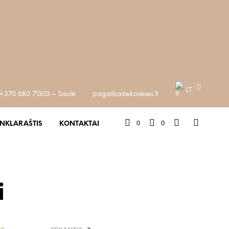
LT
+370 680 71303 – Saulė
pagalba@ekoseses.lt
0
0
INKLARAŠTIS
KONTAKTAI
i
is
>