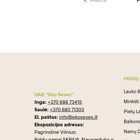
PRAEITA
PREKIŲ
Lauko B
UAB “Eko Seses”
Minkšti
Inga:
+370 688 73415
Saulė:
+370 680 71303
Pietų L
El. paštas:
info@ekoseses.lt
Balkono
Ekspozicijos adresas:
Namų D
Pagrindinė Vilnius:
Baldų namai SKRAJA, Naugarduko g.