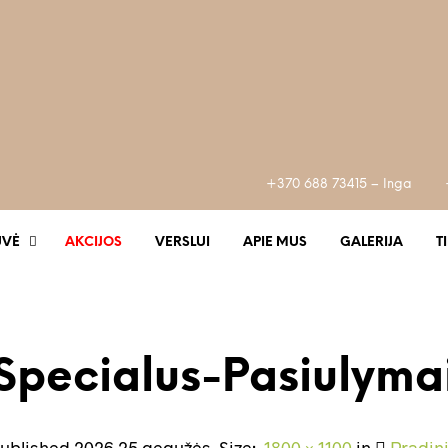
+370 688 73415 – Inga
UVĖ
AKCIJOS
VERSLUI
APIE MUS
GALERIJA
T
Specialus-Pasiulyma
ublished
2026 25 gegužės
. Size:
1800 × 1100
in
Pradin