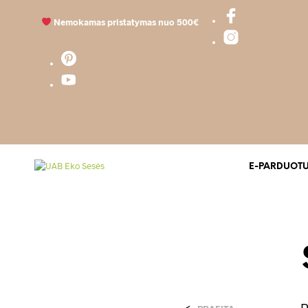
Nemokamas pristatymas nuo 500€
E-PARDUOT
<
P