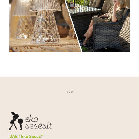
UAB “Eko Seses”