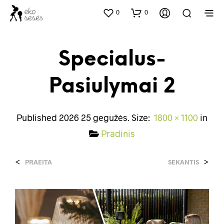
0
0
Specialus-
Pasiulymai 2
Published
2026 25 gegužės
. Size:
1800 × 1100
in
Pradinis
<
>
PRAEITA
SEKANTIS