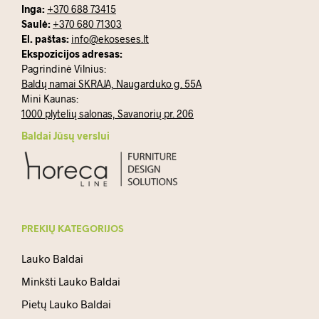
Inga:
+370 688 73415
Saulė:
+370 680 71303
El. paštas:
info@ekoseses.lt
Ekspozicijos adresas:
Pagrindinė Vilnius:
Baldų namai SKRAJA, Naugarduko g. 55A
Mini Kaunas:
1000 plytelių salonas, Savanorių pr. 206
Baldai Jūsų verslui
PREKIŲ KATEGORIJOS
Lauko Baldai
Minkšti Lauko Baldai
Pietų Lauko Baldai