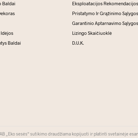
 Baldai
Eksploatacijos Rekomendacijo
ekoras
Pristatymo Ir Grąžinimo Sąlygo
Garantinio Aptarnavimo Sąlygo
Idėjos
Lizingo Skaičiuoklė
ntys Baldai
D.U.K.
 „Eko sesės“ sutikimo draudžiama kopijuoti ir platinti svetainėje esan