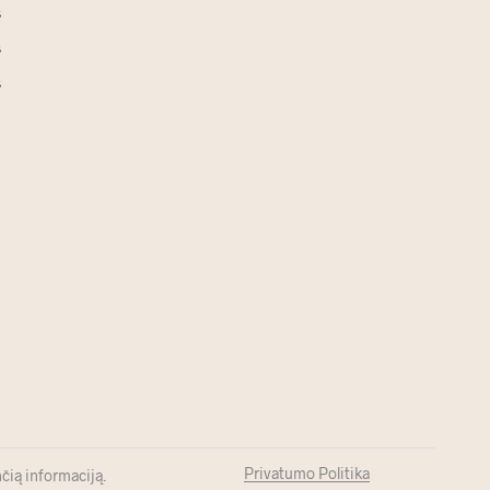
s
s
s
Privatumo Politika
čią informaciją.