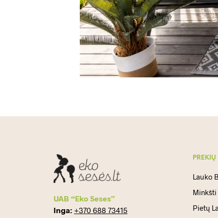
PREKIŲ
Lauko B
Minkšti
UAB “Eko Seses”
Pietų L
Inga:
+370 688 73415