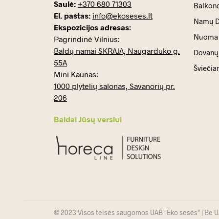
Saulė:
+370 680 71303
Balkono
El. paštas:
info@ekoseses.lt
Namų D
Ekspozicijos adresas:
Nuoma
Pagrindinė Vilnius:
Baldų namai SKRAJA, Naugarduko g.
Dovanų 
55A
Šviečia
Mini Kaunas:
1000 plytelių salonas, Savanorių pr.
206
Baldai Jūsų verslui
© 2023 Visos teisės saugomos UAB "Eko sesės" | Be UAB