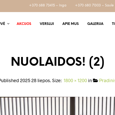
+370 688 73415 – Inga
+370 680 71303 – Saulė
UVĖ
AKCIJOS
VERSLUI
APIE MUS
GALERIJA
T
NUOLAIDOS! (2)
Published
2025 28 liepos
. Size:
1800 × 1200
in
Pradini