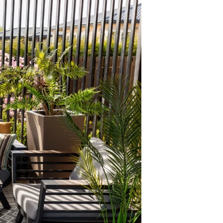
Y
J
E
N
Ė
R
A
P
R
O
D
U
K
T
Ų
.