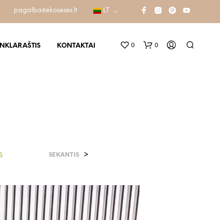
pagalba@ekoseses.lt
LT
0
0
INKLARAŠTIS
KONTAKTAI
s
>
SEKANTIS
K
R
E
P
Š
E
L