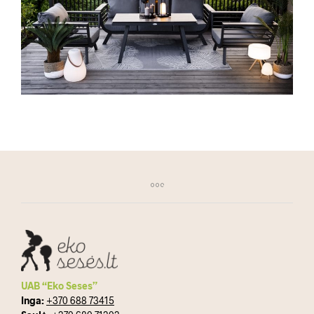
UAB “Eko Seses”
Inga:
+370 688 73415