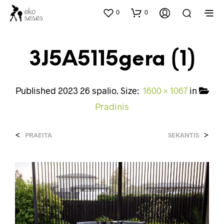
0
0
3J5A5115gera (1)
Published
2023 26 spalio
. Size:
1600 × 1067
in
Pradinis
<
>
PRAEITA
SEKANTIS