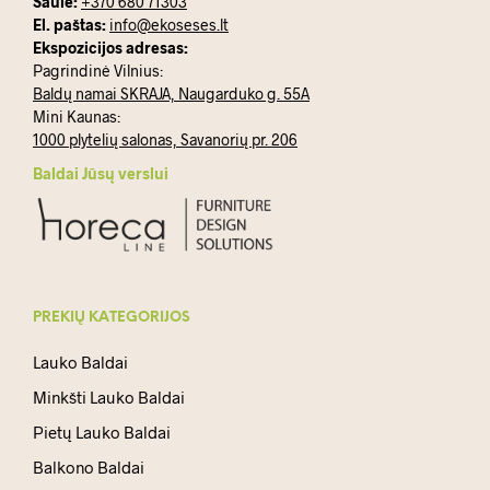
Saulė:
+370 680 71303
El. paštas:
info@ekoseses.lt
Ekspozicijos adresas:
Pagrindinė Vilnius:
Baldų namai SKRAJA, Naugarduko g. 55A
Mini Kaunas:
1000 plytelių salonas, Savanorių pr. 206
Baldai Jūsų verslui
PREKIŲ KATEGORIJOS
Lauko Baldai
Minkšti Lauko Baldai
Pietų Lauko Baldai
Balkono Baldai