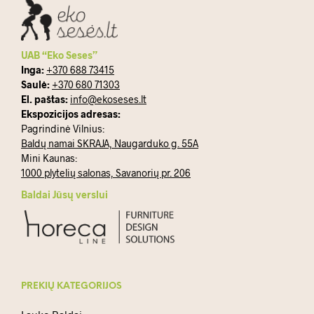
UAB “Eko Seses”
Inga:
+370 688 73415
Saulė:
+370 680 71303
El. paštas:
info@ekoseses.lt
Ekspozicijos adresas:
Pagrindinė Vilnius:
Baldų namai SKRAJA, Naugarduko g. 55A
Mini Kaunas:
1000 plytelių salonas, Savanorių pr. 206
Baldai Jūsų verslui
PREKIŲ KATEGORIJOS