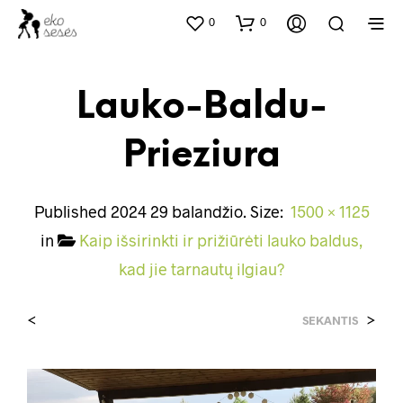
0
0
Lauko-Baldu-
Prieziura
Published
2024 29 balandžio
. Size:
1500 × 1125
in
Kaip išsirinkti ir prižiūrėti lauko baldus,
kad jie tarnautų ilgiau?
<
>
SEKANTIS