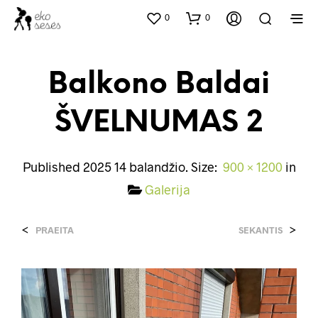
0
0
Balkono Baldai
ŠVELNUMAS 2
Published
2025 14 balandžio
. Size:
900 × 1200
in
Galerija
<
>
PRAEITA
SEKANTIS