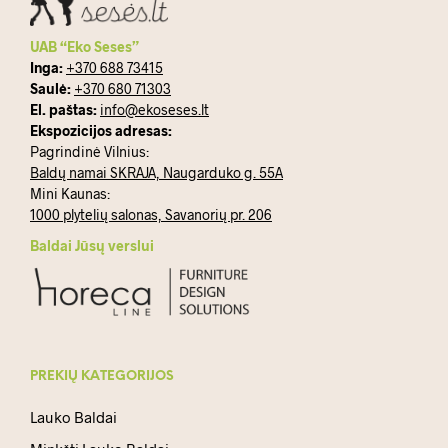
UAB “Eko Seses”
Inga:
+370 688 73415
Saulė:
+370 680 71303
El. paštas:
info@ekoseses.lt
Ekspozicijos adresas:
Pagrindinė Vilnius:
Baldų namai SKRAJA, Naugarduko g. 55A
Mini Kaunas:
1000 plytelių salonas, Savanorių pr. 206
Baldai Jūsų verslui
PREKIŲ KATEGORIJOS
Lauko Baldai