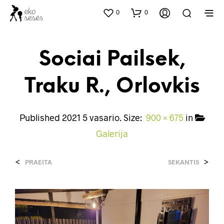
0
0
Sociai Pailsek,
Traku R., Orlovkis
Published
2021 5 vasario
. Size:
900 × 675
in
Galerija
<
>
PRAEITA
SEKANTIS