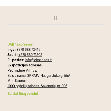
UAB “Eko Seses”
Inga:
+370 688 73415
Saulė:
+370 680 71303
El. paštas:
info@ekoseses.lt
Ekspozicijos adresas:
Pagrindinė Vilnius:
Baldų namai SKRAJA, Naugarduko g. 55A
Mini Kaunas:
1000 plytelių salonas, Savanorių pr. 206
Baldai Jūsų verslui