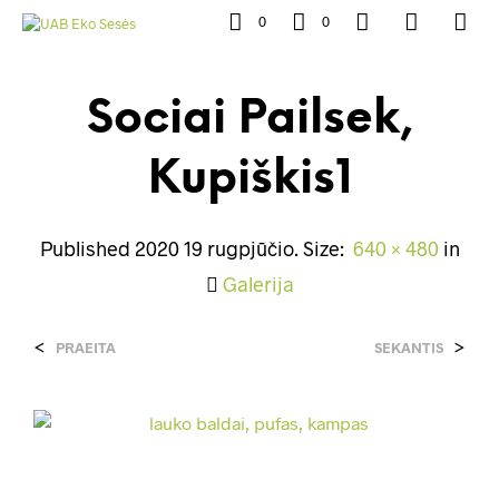
0
0
Sociai Pailsek,
Kupiškis1
Published
2020 19 rugpjūčio
. Size:
640 × 480
in
Galerija
<
>
PRAEITA
SEKANTIS