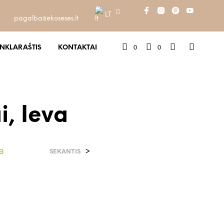
LT
pagalba@ekoseses.lt
0
0
INKLARAŠTIS
KONTAKTAI
i, Ieva
a
>
SEKANTIS