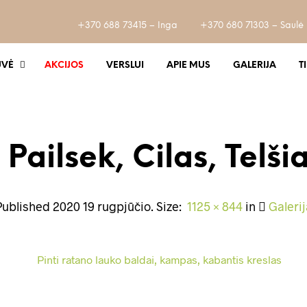
+370 688 73415 – Inga
+370 680 71303 – Saulė
UVĖ
AKCIJOS
VERSLUI
APIE MUS
GALERIJA
T
 Pailsek, Cilas, Telšia
Published
2020 19 rugpjūčio
. Size:
1125 × 844
in
Galerij