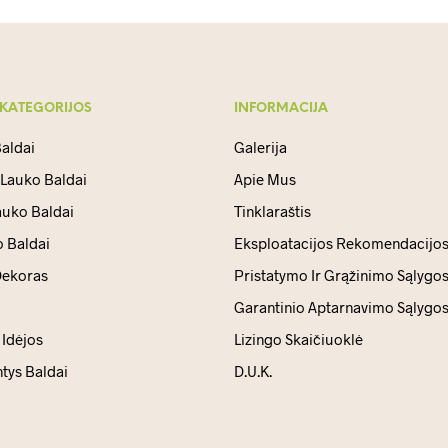
 KATEGORIJOS
INFORMACIJA
aldai
Galerija
 Lauko Baldai
Apie Mus
auko Baldai
Tinklaraštis
 Baldai
Eksploatacijos Rekomendacijo
ekoras
Pristatymo Ir Grąžinimo Sąlygo
Garantinio Aptarnavimo Sąlygo
Idėjos
Lizingo Skaičiuoklė
ntys Baldai
D.U.K.