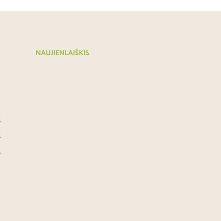
NAUJIENLAIŠKIS
s
s
s