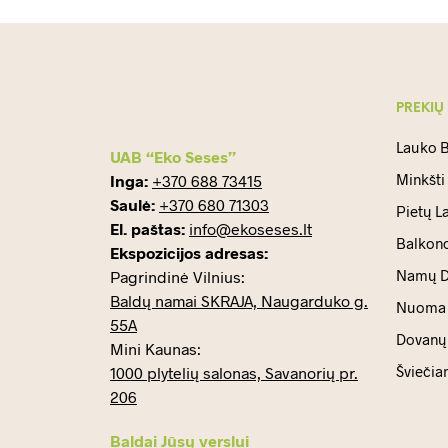
PREKIŲ
Lauko B
UAB “Eko Seses”
Minkšti
Inga:
+370 688 73415
Saulė:
+370 680 71303
Pietų L
El. paštas:
info@ekoseses.lt
Balkono
Ekspozicijos adresas:
Namų D
Pagrindinė Vilnius:
Baldų namai SKRAJA, Naugarduko g.
Nuoma
55A
Dovanų 
Mini Kaunas:
Šviečia
1000 plytelių salonas, Savanorių pr.
206
Baldai Jūsų verslui