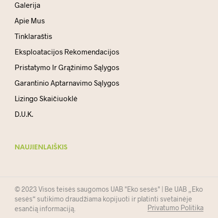
Galerija
Apie Mus
Tinklaraštis
Eksploatacijos Rekomendacijos
Pristatymo Ir Grąžinimo Sąlygos
Garantinio Aptarnavimo Sąlygos
Lizingo Skaičiuoklė
D.U.K.
NAUJIENLAIŠKIS
© 2023 Visos teisės saugomos UAB "Eko sesės" | Be UAB „Eko
sesės“ sutikimo draudžiama kopijuoti ir platinti svetainėje
Privatumo Politika
esančią informaciją.