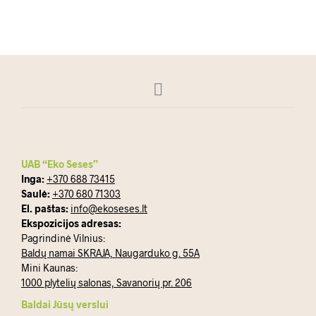
UAB “Eko Seses”
Inga:
+370 688 73415
Saulė:
+370 680 71303
El. paštas:
info@ekoseses.lt
Ekspozicijos adresas:
Pagrindinė Vilnius:
Baldų namai SKRAJA, Naugarduko g. 55A
Mini Kaunas:
1000 plytelių salonas, Savanorių pr. 206
Baldai Jūsų verslui