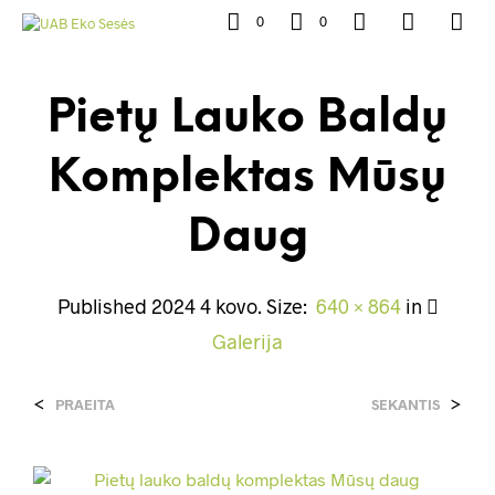
0
0
Pietų Lauko Baldų
Komplektas Mūsų
Daug
Published
2024 4 kovo
. Size:
640 × 864
in
Galerija
<
>
PRAEITA
SEKANTIS