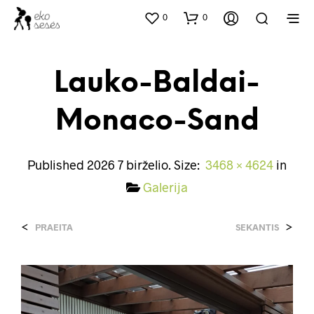
0
0
Lauko-Baldai-
Monaco-Sand
Published
2026 7 birželio
. Size:
3468 × 4624
in
Galerija
<
>
PRAEITA
SEKANTIS