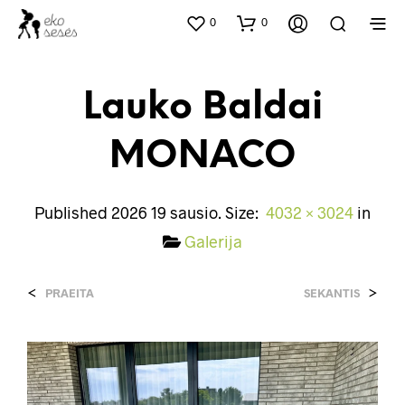
0
0
Lauko Baldai
MONACO
Published
2026 19 sausio
. Size:
4032 × 3024
in
Galerija
<
>
PRAEITA
SEKANTIS