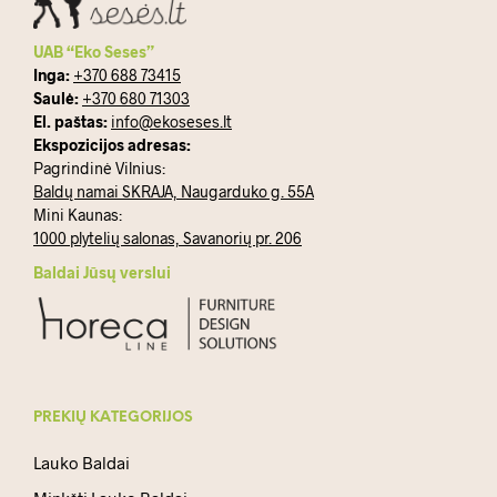
UAB “Eko Seses”
Inga:
+370 688 73415
Saulė:
+370 680 71303
El. paštas:
info@ekoseses.lt
Ekspozicijos adresas:
Pagrindinė Vilnius:
Baldų namai SKRAJA, Naugarduko g. 55A
Mini Kaunas:
1000 plytelių salonas, Savanorių pr. 206
Baldai Jūsų verslui
PREKIŲ KATEGORIJOS
Lauko Baldai