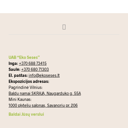
UAB “Eko Seses”
Inga:
+370 688 73415
Saulė:
+370 680 71303
El. paštas:
info@ekoseses.lt
Ekspozicijos adresas:
Pagrindinė Vilnius:
Baldų namai SKRAJA, Naugarduko g. 55A
Mini Kaunas:
1000 plytelių salonas, Savanorių pr. 206
Baldai Jūsų verslui