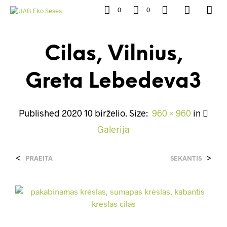
0
0
Cilas, Vilnius,
Greta Lebedeva3
Published
2020 10 birželio
. Size:
960 × 960
in
Galerija
<
>
PRAEITA
SEKANTIS