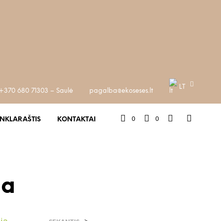
LT
+370 680 71303 – Saulė
pagalba@ekoseses.lt
0
0
INKLARAŠTIS
KONTAKTAI
na
ja
>