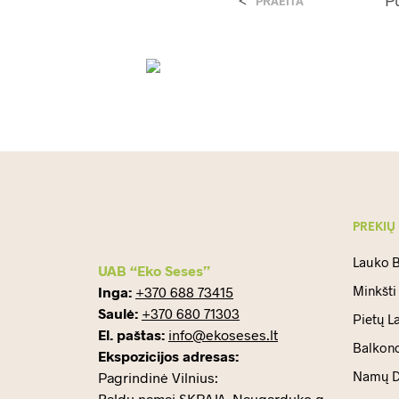
PRAEITA
PREKIŲ
Lauko B
UAB “Eko Seses”
Minkšti
Inga:
+370 688 73415
Saulė:
+370 680 71303
Pietų L
El. paštas:
info@ekoseses.lt
Balkono
Ekspozicijos adresas:
Namų D
Pagrindinė Vilnius:
Baldų namai SKRAJA, Naugarduko g.