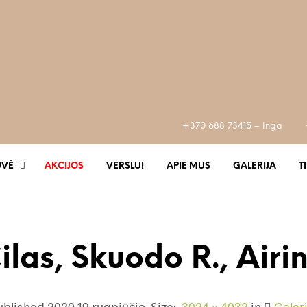
+370 688 73415 – Inga
UVĖ
AKCIJOS
VERSLUI
APIE MUS
GALERIJA
T
ilas, Skuodo R., Airi
ublished
2020 19 rugpjūčio
. Size:
3024 × 4032
in
Galeri