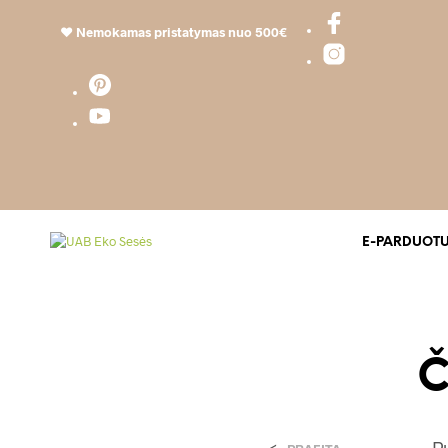
❤️
Nemokamas pristatymas nuo 500€
E-PARDUOT
Č
<
P