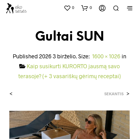
0
0
Gultai SUN
Published
2026 3 birželio
. Size:
1600 × 1026
in
Kaip susikurti KURORTO jausmą savo
terasoje? (+ 3 vasariškų gėrimų receptai)
<
>
SEKANTIS