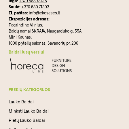
Inga:
+370 688 73415
Saulė:
+370 680 71303
El. paštas:
info@ekoseses.lt
Ekspozicijos adresas:
Pagrindinė Vilnius:
Baldų namai SKRAJA, Naugarduko g. 55A
Mini Kaunas:
1000 plytelių salonas, Savanorių pr. 206
Baldai Jūsų verslui
PREKIŲ KATEGORIJOS
Lauko Baldai
Minkšti Lauko Baldai
Pietų Lauko Baldai