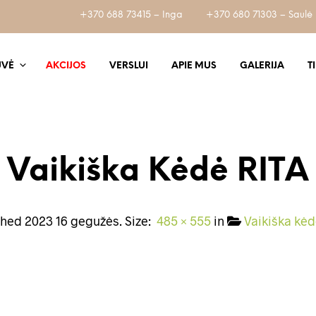
+370 688 73415 – Inga
+370 680 71303 – Saulė
UVĖ
AKCIJOS
VERSLUI
APIE MUS
GALERIJA
T
Vaikiška Kėdė RITA
shed
2023 16 gegužės
. Size:
485 × 555
in
Vaikiška kėd