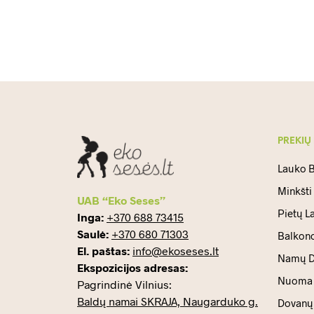
PREKIŲ
Lauko B
Minkšti
UAB “Eko Seses”
Pietų L
Inga:
+370 688 73415
Saulė:
+370 680 71303
Balkono
El. paštas:
info@ekoseses.lt
Namų D
Ekspozicijos adresas:
Nuoma
Pagrindinė Vilnius:
Baldų namai SKRAJA, Naugarduko g.
Dovanų 