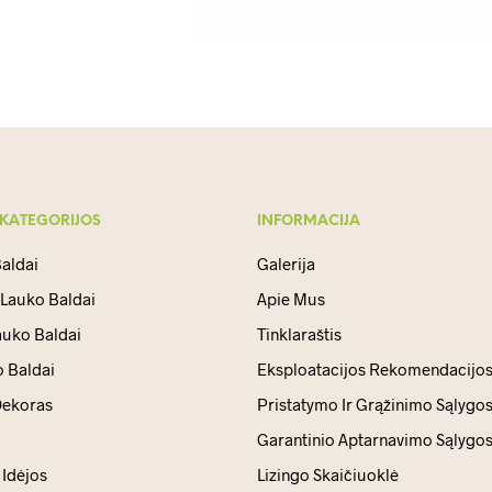
 KATEGORIJOS
INFORMACIJA
aldai
Galerija
 Lauko Baldai
Apie Mus
auko Baldai
Tinklaraštis
 Baldai
Eksploatacijos Rekomendacijo
ekoras
Pristatymo Ir Grąžinimo Sąlygo
Garantinio Aptarnavimo Sąlygo
Idėjos
Lizingo Skaičiuoklė