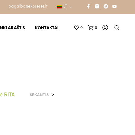
pagalba@ekoseses.lt
LT
0
0
INKLARAŠTIS
KONTAKTAI
ė RITA
>
SEKANTIS
K
R
E
P
Š
E
L