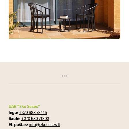
UAB “Eko Seses”
Inga:
+370 688 73415
Saulė:
+370 680 71303
El. paštas:
info@ekoseses.lt