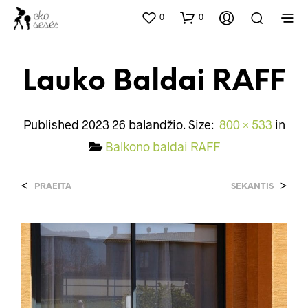
0
0
Lauko Baldai RAFF
Published
2023 26 balandžio
. Size:
800 × 533
in
Balkono baldai RAFF
<
>
PRAEITA
SEKANTIS