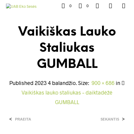
0
0
Vaikiškas Lauko
Staliukas
GUMBALL
Published
2023 4 balandžio
. Size:
900 × 686
in
Vaikiškas lauko staliukas – daiktadėžė
GUMBALL
<
>
PRAEITA
SEKANTIS