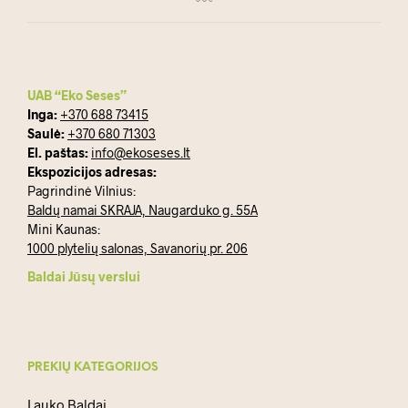
UAB “Eko Seses”
Inga:
+370 688 73415
Saulė:
+370 680 71303
El. paštas:
info@ekoseses.lt
Ekspozicijos adresas:
Pagrindinė Vilnius:
Baldų namai SKRAJA, Naugarduko g. 55A
Mini Kaunas:
1000 plytelių salonas, Savanorių pr. 206
Baldai Jūsų verslui
PREKIŲ KATEGORIJOS
Lauko Baldai