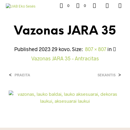
0
0
Vazonas JARA 35
Published
2023 29 kovo
. Size:
807 × 807
in
Vazonas JARA 35 – Antracitas
<
>
PRAEITA
SEKANTIS