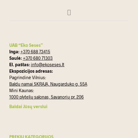
UAB “Eko Seses”
Inga:
+370 688 73415
Saulė:
+370 680 71303
El. paštas:
info@ekoseses.lt
Ekspozicijos adresas:
Pagrindinė Vilnius:
Baldų namai SKRAJA, Naugarduko g. 55A
Mini Kaunas:
1000 plytelių salonas, Savanorių pr. 206
Baldai Jūsų verslui
PREKIŲ KATEGORIJOS