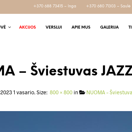
+370 688 73415 – Inga
+370 680 71303 – Saulė
UVĖ
AKCIJOS
VERSLUI
APIE MUS
GALERIJA
T
 – Šviestuvas JAZ
d
2023 1 vasario
. Size:
800 × 800
in
NUOMA – Šviestuva