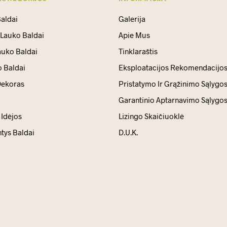
aldai
Galerija
 Lauko Baldai
Apie Mus
auko Baldai
Tinklaraštis
 Baldai
Eksploatacijos Rekomendacijo
ekoras
Pristatymo Ir Grąžinimo Sąlygo
Garantinio Aptarnavimo Sąlygo
Idėjos
Lizingo Skaičiuoklė
ntys Baldai
D.U.K.