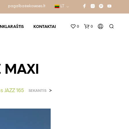
pagalba@ekoseses.lt
LT
0
0
INKLARAŠTIS
KONTAKTAI
Z MAXI
s JAZZ 165
>
SEKANTIS
K
R
E
P
Š
E
L