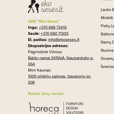
Lauko B
Minkšti
UAB “Eko Seses”
Pietų L
Inga:
+370 688 73415
Saulė:
+370 680 71303
Balkono
El. paštas:
info@ekoseses.lt
Namų D
Ekspozicijos adresas:
Nuoma
Pagrindinė Vilnius:
Baldų namai SKRAJA, Naugarduko g.
Dovanų 
55A
Šviečia
Mini Kaunas:
1000 plytelių salonas, Savanorių pr.
206
Baldai Jūsų verslui