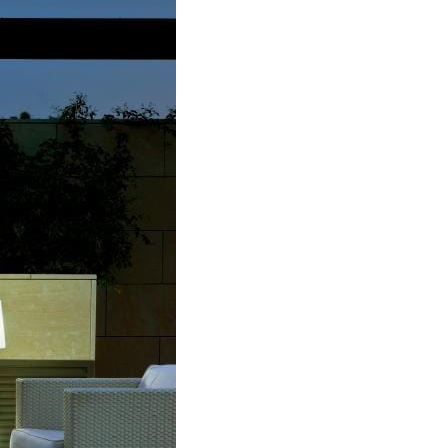
Y
J
E
N
Ė
R
A
P
R
O
D
U
K
T
Ų
.