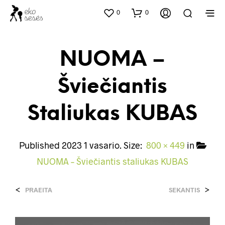
0
0
NUOMA –
Šviečiantis
Staliukas KUBAS
Published
2023 1 vasario
. Size:
800 × 449
in
NUOMA – Šviečiantis staliukas KUBAS
<
>
PRAEITA
SEKANTIS