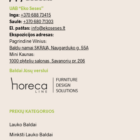
UAB “Eko Seses”
Inga:
+370 688 73415
Saulė:
+370 680 71303
El. paštas:
info@ekoseses.lt
Ekspozicijos adresas:
Pagrindinė Vilnius:
Baldų namai SKRAJA, Naugarduko g. 55A
Mini Kaunas:
1000 plytelių salonas, Savanorių pr. 206
Baldai Jūsų verslui
PREKIŲ KATEGORIJOS
Lauko Baldai
Minkšti Lauko Baldai