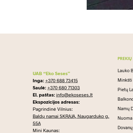
PREKIŲ
Lauko B
UAB “Eko Seses”
Minkšti
Inga:
+370 688 73415
Saulė:
+370 680 71303
Pietų L
El. paštas:
info@ekoseses.lt
Balkono
Ekspozicijos adresas:
Namų D
Pagrindinė Vilnius:
Baldų namai SKRAJA, Naugarduko g.
Nuoma
55A
Dovanų 
Mini Kaunas: