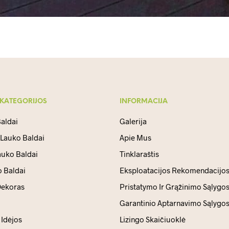
 KATEGORIJOS
INFORMACIJA
aldai
Galerija
 Lauko Baldai
Apie Mus
auko Baldai
Tinklaraštis
 Baldai
Eksploatacijos Rekomendacijo
ekoras
Pristatymo Ir Grąžinimo Sąlygo
Garantinio Aptarnavimo Sąlygo
Idėjos
Lizingo Skaičiuoklė