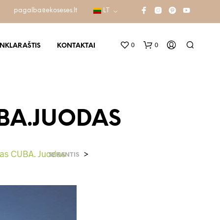
pagalba@ekoseses.lt
LT
0
0
INKLARAŠTIS
KONTAKTAI
UBA.JUODAS
las CUBA. Juodas
>
SEKANTIS