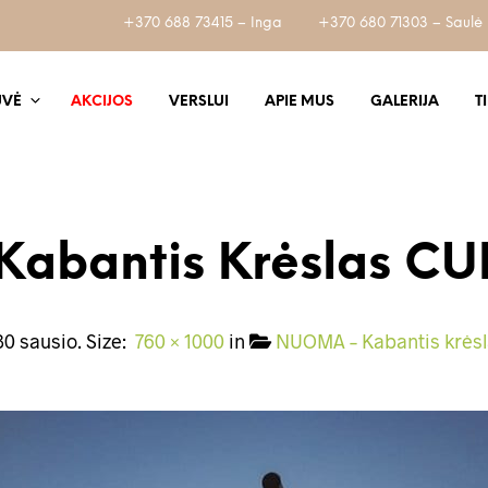
+370 688 73415 – Inga
+370 680 71303 – Saulė
UVĖ
AKCIJOS
VERSLUI
APIE MUS
GALERIJA
T
abantis Krėslas C
30 sausio
. Size:
760 × 1000
in
NUOMA – Kabantis krės