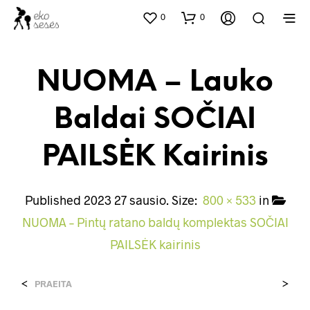
0
0
NUOMA – Lauko
Baldai SOČIAI
PAILSĖK Kairinis
Published
2023 27 sausio
. Size:
800 × 533
in
NUOMA – Pintų ratano baldų komplektas SOČIAI
PAILSĖK kairinis
<
>
PRAEITA