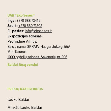
UAB “Eko Seses”
Inga:
+370 688 73415
Saulė:
+370 680 71303
El. paštas:
info@ekoseses.lt
Ekspozicijos adresas:
Pagrindinė Vilnius:
Baldų namai SKRAJA, Naugarduko g. 55A
Mini Kaunas:
1000 plytelių salonas, Savanorių pr. 206
Baldai Jūsų verslui
PREKIŲ KATEGORIJOS
Lauko Baldai
Minkšti Lauko Baldai