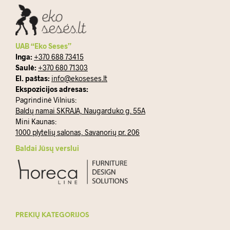
UAB “Eko Seses”
Inga:
+370 688 73415
Saulė:
+370 680 71303
El. paštas:
info@ekoseses.lt
Ekspozicijos adresas:
Pagrindinė Vilnius:
Baldų namai SKRAJA, Naugarduko g. 55A
Mini Kaunas:
1000 plytelių salonas, Savanorių pr. 206
Baldai Jūsų verslui
PREKIŲ KATEGORIJOS