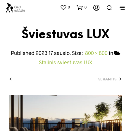
0
0
Šviestuvas LUX
Published
2023 17 sausio
. Size:
800 × 800
in
Stalinis šviestuvas LUX
<
>
SEKANTIS